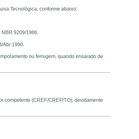
quisa Tecnológica, conforme abaixo:
rme NBR 9209/1986.
3/Abr 1990.
e empolamento ou ferrugem, quando ensaiado de
izador competente (CREF/CREFITO), devidamente