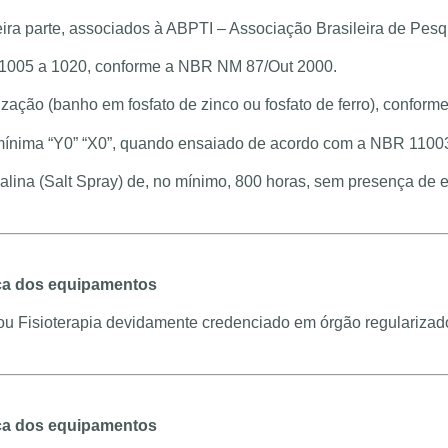
rceira parte, associados à ABPTI – Associação Brasileira de Pes
 1005 a 1020, conforme a NBR NM 87/Out 2000.
ização (banho em fosfato de zinco ou fosfato de ferro), confo
 mínima “Y0” “X0”, quando ensaiado de acordo com a NBR 1100
alina (Salt Spray) de, no mínimo, 800 horas, sem presença d
ca dos equipamentos
 e/ou Fisioterapia devidamente credenciado em órgão regular
ca dos equipamentos