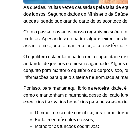
As quedas, muitas vezes causadas pela falta de equ
dos idosos. Segundo dados do Ministério da Saúde
quedas, sendo que grande parte delas acontece den
Com o passar dos anos, nosso organismo sofre um d
motoras. Apesar desse quadro, alguns exercícios fís
assim como ajudar a manter a força, a resistência e 
O equilíbrio está relacionado com a capacidade de
andando, de joelhos ou mesmo agachado. Alguns d
conjunto para manter o equilíbrio do corpo: visão, 
informações para que o sistema neuromuscular man
Por isso, para manter equilíbrio na terceira idade, é
corpo e mantenham a harmonia desse delicado func
exercícios traz vários benefícios para pessoas na t
Diminuir o risco de complicações, como doenç
Fortalecer músculos e ossos;
Melhorar as funções cognitivas;