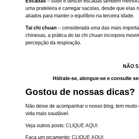
Escadas
– subir e descer escadas também melhora a
uma prateleira e carregar sacolas, desde que elas 
aliados para manter o equilíbrio na terceira idade.
Tai chi chuan
– considerada uma das mais importan
chinesas, a prática do tai chi chuan incorpora mo
percepção da respiração.
NÃO S
Hidrate-se, alongue-se e consulte seu
Gostou de nossas dicas?
Não deixe de acompanhar o nosso blog, tem muito 
vida mais saudável.
Veja outros posts:
CLIQUE AQUI
Faça um orçamento:
CLIQUE AQUI